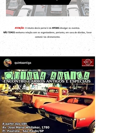
ATENÇÃO:
O intuito deste portal é de
APENAS
divulgar os eventos.
NÃO TEMOS
nenhuma relação com os organizadores, portanto, em caso de dúvidas, favor
contatá-los diretamente.