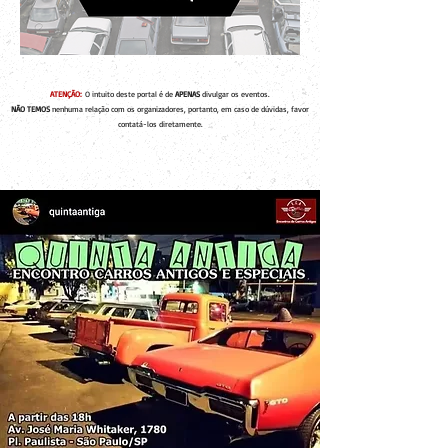
ATENÇÃO:
O intuito deste portal é de
APENAS
divulgar os eventos.
NÃO TEMOS
nenhuma relação com os organizadores, portanto, em caso de dúvidas, favor
contatá-los diretamente.