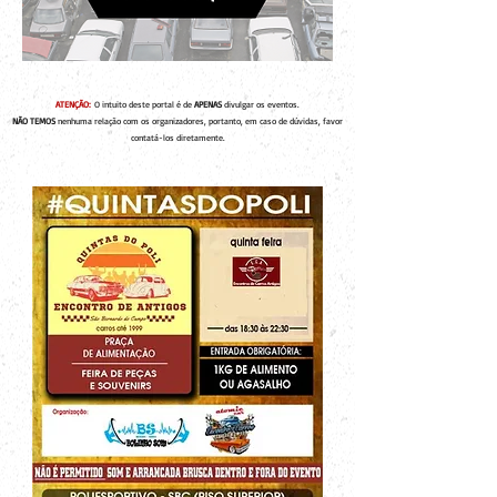
ATENÇÃO:
O intuito deste portal é de
APENAS
divulgar os eventos.
NÃO TEMOS
nenhuma relação com os organizadores, portanto, em caso de dúvidas, favor
contatá-los diretamente.