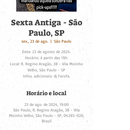
Sexta Antiga - São
Paulo, SP
sex., 23 de ago.
  |  
São Paulo
Data: 23 de agosto de 2024.
Horário: à partir das 19h.
Local: R. Regino Aragão, 38 - Vila Moinho
Velho, São Paulo - SP
Infos. adicionais: dj Farofa.
Horário e local
23 de ago. de 2024, 19:00
São Paulo, R. Regino Aragão, 38 - Vila
Moinho Velho, São Paulo - SP, 04285-020,
Brasil