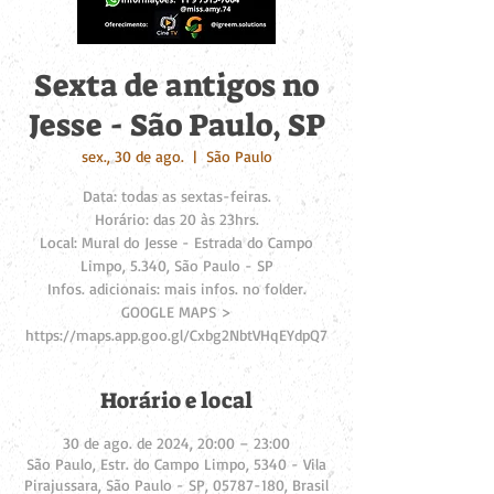
Sexta de antigos no
Jesse - São Paulo, SP
sex., 30 de ago.
  |  
São Paulo
Data: todas as sextas-feiras.
Horário: das 20 às 23hrs.
Local: Mural do Jesse - Estrada do Campo
Limpo, 5.340, São Paulo - SP
Infos. adicionais: mais infos. no folder.
GOOGLE MAPS >
https://maps.app.goo.gl/Cxbg2NbtVHqEYdpQ7
Horário e local
30 de ago. de 2024, 20:00 – 23:00
São Paulo, Estr. do Campo Limpo, 5340 - Vila
Pirajussara, São Paulo - SP, 05787-180, Brasil