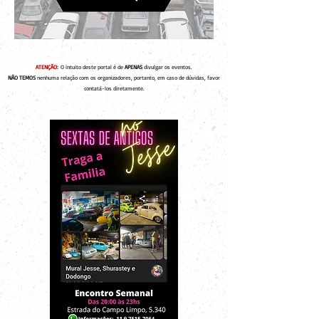
ATENÇÃO:
O intuito deste portal é de
APENAS
divulgar os eventos.
NÃO TEMOS
nenhuma relação com os organizadores, portanto, em caso de dúvidas, favor
contatá-los diretamente.