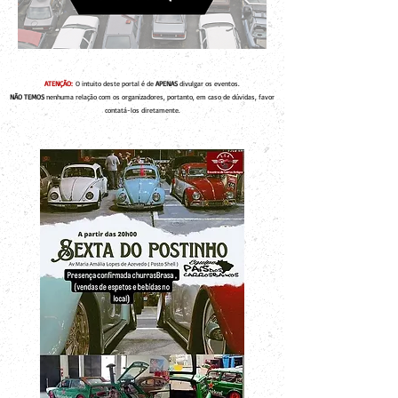
ATENÇÃO:
O intuito deste portal é de
APENAS
divulgar os eventos.
NÃO TEMOS
nenhuma relação com os organizadores, portanto, em caso de dúvidas, favor
contatá-los diretamente.