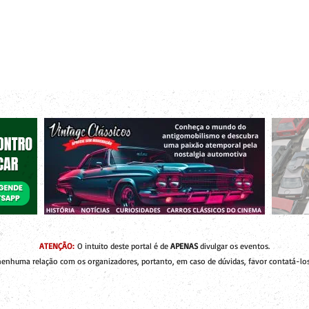
r bacanas para curtir com os seus amigos e a sua família!
 de Encontros
Publique um Encontro
Novidades e Coberturas
ATENÇÃO:
O intuito deste portal é de
APENAS
divulgar os eventos.
enhuma relação com os organizadores, portanto, em caso de dúvidas, favor contatá-los