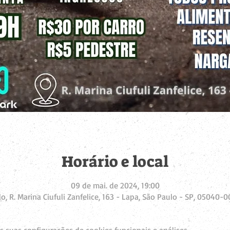
Horário e local
09 de mai. de 2024, 19:00
o, R. Marina Ciufuli Zanfelice, 163 - Lapa, São Paulo - SP, 05040-00