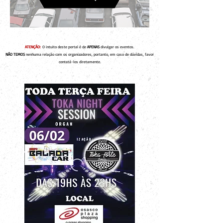
ATENÇÃO:
O intuito deste portal é de
APENAS
divulgar os eventos.
NÃO TEMOS
nenhuma relação com os organizadores, portanto, em caso de dúvidas, favor
contatá-los diretamente.