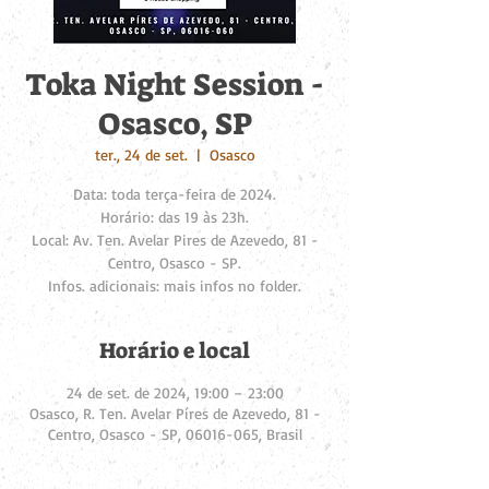
Toka Night Session -
Osasco, SP
ter., 24 de set.
  |  
Osasco
Data: toda terça-feira de 2024.
Horário: das 19 às 23h.
Local: Av. Ten. Avelar Pires de Azevedo, 81 -
Centro, Osasco - SP.
Infos. adicionais: mais infos no folder.
Horário e local
24 de set. de 2024, 19:00 – 23:00
Osasco, R. Ten. Avelar Píres de Azevedo, 81 -
Centro, Osasco - SP, 06016-065, Brasil