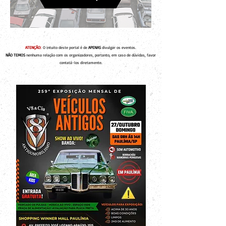
ATENÇÃO:
O intuito deste portal é de
APENAS
divulgar os eventos.
NÃO TEMOS
nenhuma relação com os organizadores, portanto, em caso de dúvidas, favor
contatá-los diretamente.