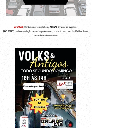
ATENÇÃO:
O intuito deste portal é de
APENAS
divulgar os eventos.
NÃO TEMOS
nenhuma relação com os organizadores, portanto, em caso de dúvidas, favor
contatá-los diretamente.