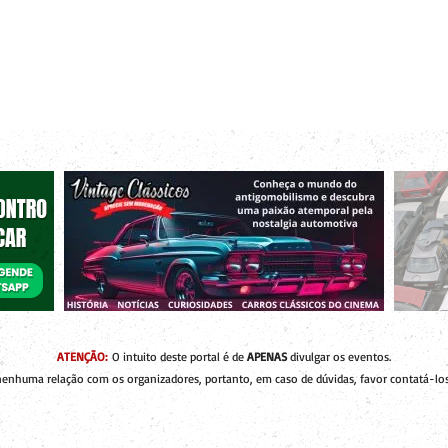
r bacanas para curtir com os seus amigos e a sua família!
 de Encontros
Publique um Encontro
Novidades e Coberturas
ATENÇÃO:
O intuito deste portal é de
APENAS
divulgar os eventos.
enhuma relação com os organizadores, portanto, em caso de dúvidas, favor contatá-los